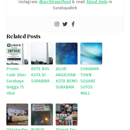
Instagram:
@archtravelfood
& read:
About Andy
in
SurabayaRek
Related Posts
Promo
RUTE BUS
JALUR
SURABAYA
Code Uber
KOTA DI
ANGKUTAN
TOWN
Surabaya
SURABAYA
KOTA BEMO
SQUARE
hingga 75
SURABAYA
SUTOS
ribu!
MALL
Oktoberfes
BUBUR
Dilmah Tea