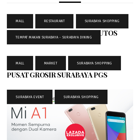
MALL
,
RESTAURANT
,
SURABAYA SHOPPING
,
SURABAYA TOWN SQUARE SUTOS
TEMPAT MAKAN SURABAYA - SURABAYA DINING
MALL
MALL
,
MARKET
,
SURABAYA SHOPPING
PUSAT GROSIR SURABAYA PGS
SURABAYA EVENT
,
SURABAYA SHOPPING