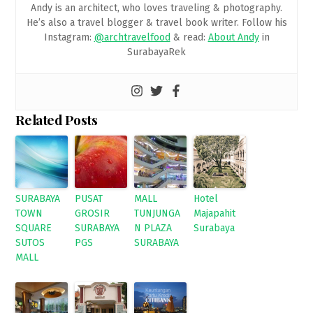
Andy is an architect, who loves traveling & photography.
He’s also a travel blogger & travel book writer. Follow his
Instagram:
@archtravelfood
& read:
About Andy
in
SurabayaRek
Related Posts
SURABAYA
PUSAT
MALL
Hotel
TOWN
GROSIR
TUNJUNGA
Majapahit
SQUARE
SURABAYA
N PLAZA
Surabaya
SUTOS
PGS
SURABAYA
MALL