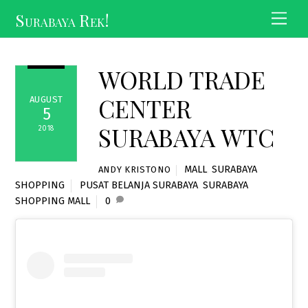
Skip
Surabaya Rek!
Men
to
content
WORLD TRADE
CENTER
AUGUST
5
SURABAYA WTC
2018
MALL
,
SURABAYA
ANDY KRISTONO
SHOPPING
PUSAT BELANJA SURABAYA
,
SURABAYA
SHOPPING MALL
0