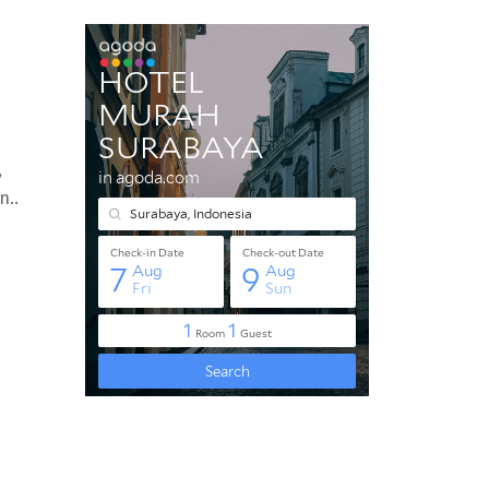
,
n..