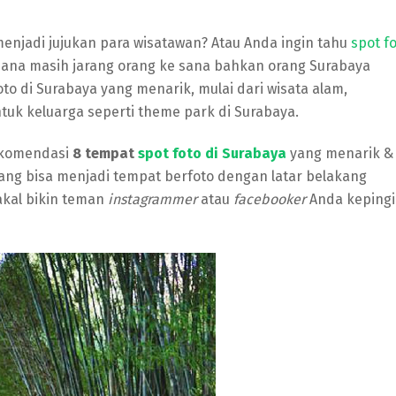
menjadi jujukan para wisatawan? Atau Anda ingin tahu
spot f
mana masih jarang orang ke sana bahkan orang Surabaya
to di Surabaya yang menarik, mulai dari wisata alam,
uk keluarga seperti theme park di Surabaya.
ekomendasi
8 tempat
spot foto di Surabaya
yang menarik &
ang bisa menjadi tempat berfoto dengan latar belakang
akal bikin teman
instagrammer
atau
facebooker
Anda keping